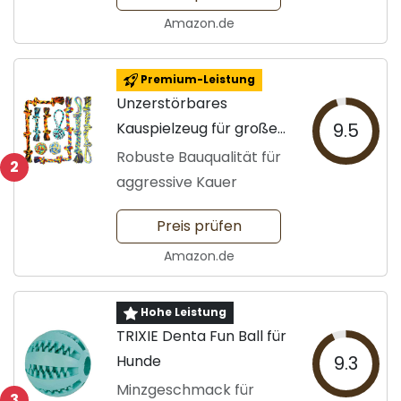
Amazon.de
Premium-Leistung
Unzerstörbares
Kauspielzeug für große
9.5
Hunde
Robuste Bauqualität für
2
aggressive Kauer
Preis prüfen
Amazon.de
Hohe Leistung
TRIXIE Denta Fun Ball für
Hunde
9.3
Minzgeschmack für
3