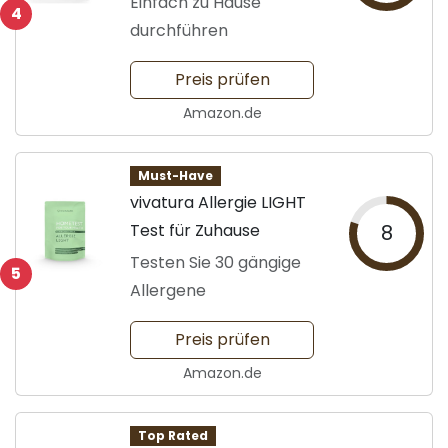
Einfach zu Hause
4
durchführen
Preis prüfen
Amazon.de
Must-Have
vivatura Allergie LIGHT
Test für Zuhause
8
Testen Sie 30 gängige
5
Allergene
Preis prüfen
Amazon.de
Top Rated