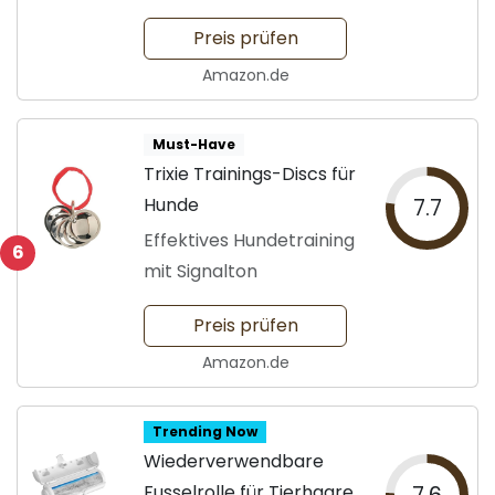
Preis prüfen
Amazon.de
Must-Have
Trixie Trainings-Discs für
Hunde
7.7
Effektives Hundetraining
6
mit Signalton
Preis prüfen
Amazon.de
Trending Now
Wiederverwendbare
Fusselrolle für Tierhaare