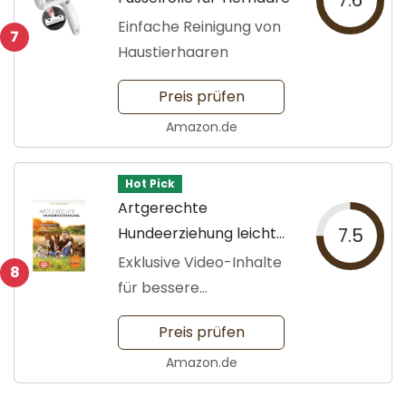
7.6
Einfache Reinigung von
7
Haustierhaaren
Preis prüfen
Amazon.de
Hot Pick
Artgerechte
Hundeerziehung leicht
7.5
gemacht
Exklusive Video-Inhalte
8
für bessere
Kommunikation
Preis prüfen
Amazon.de