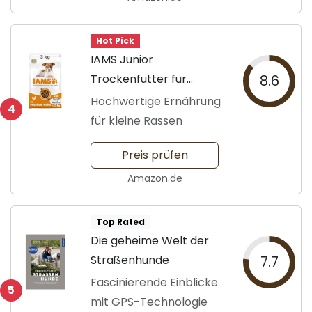
Hot Pick
IAMS Junior
Trockenfutter für
8.6
Welpen
Hochwertige Ernährung
4
für kleine Rassen
Preis prüfen
Amazon.de
Top Rated
Die geheime Welt der
Straßenhunde
7.7
Fascinierende Einblicke
5
mit GPS-Technologie