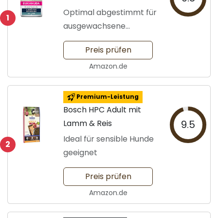
kg
Optimal abgestimmt für
1
ausgewachsene
Labradore
Preis prüfen
Amazon.de
Premium-Leistung
Bosch HPC Adult mit
Lamm & Reis
9.5
Ideal für sensible Hunde
2
geeignet
Preis prüfen
Amazon.de