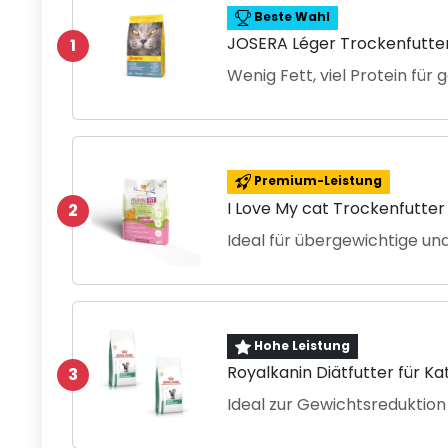
Beste Wahl
JOSERA Léger Trockenfutter
1
Wenig Fett, viel Protein für
Premium-Leistung
I Love My cat Trockenfutter
2
Ideal für übergewichtige un
Hohe Leistung
Royalkanin Diätfutter für Ka
3
Ideal zur Gewichtsreduktion