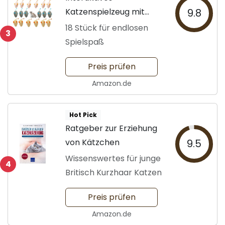
Katzenspielzeug mit
9.8
Katzenminze
18 Stück für endlosen
3
Spielspaß
Preis prüfen
Amazon.de
Hot Pick
Ratgeber zur Erziehung
von Kätzchen
9.5
Wissenswertes für junge
4
Britisch Kurzhaar Katzen
Preis prüfen
Amazon.de