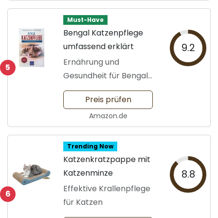
Must-Have
Bengal Katzenpflege
umfassend erklärt
9.2
Ernährung und
5
Gesundheit für Bengal
Katzen
Preis prüfen
Amazon.de
Trending Now
Katzenkratzpappe mit
Katzenminze
8.8
Effektive Krallenpflege
6
für Katzen