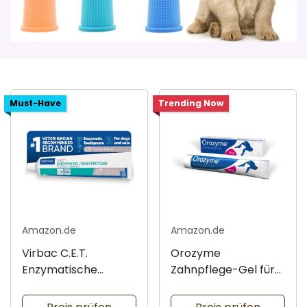
Must-Have
Trending Now
Amazon.de
Amazon.de
Virbac C.E.T.
Orozyme
Enzymatische
Zahnpflege-Gel für
Zahnpasta
Haustiere