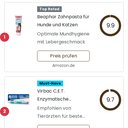
Top Rated
Beaphar Zahnpasta für
Hunde und Katzen
9.9
Optimale Mundhygiene
1
mit Lebergeschmack
Preis prüfen
Amazon.de
Must-Have
Virbac C.E.T.
Enzymatische
9.7
Zahnpasta
Empfohlen von
2
Tierärzten für beste
Ergebnisse