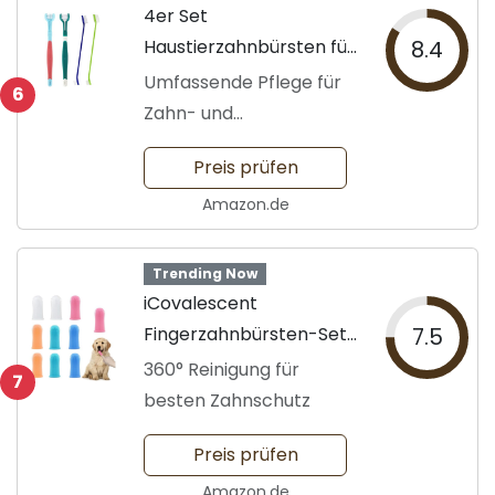
4er Set
Haustierzahnbürsten für
8.4
Hunde
Umfassende Pflege für
6
Zahn- und
Mundgesundheit
Preis prüfen
Amazon.de
Trending Now
iCovalescent
Fingerzahnbürsten-Set
7.5
für Hunde
360° Reinigung für
7
besten Zahnschutz
Preis prüfen
Amazon.de