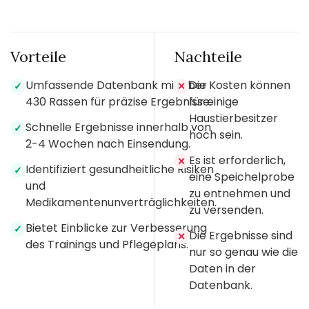
Vorteile
Nachteile
Umfassende Datenbank mit über
Die Kosten können
✓
✕
430 Rassen für präzise Ergebnisse.
für einige
Haustierbesitzer
Schnelle Ergebnisse innerhalb von
✓
hoch sein.
2-4 Wochen nach Einsendung.
Es ist erforderlich,
✕
Identifiziert gesundheitliche Risiken
✓
eine Speichelprobe
und
zu entnehmen und
Medikamentenunverträglichkeiten.
zu versenden.
Bietet Einblicke zur Verbesserung
✓
Die Ergebnisse sind
✕
des Trainings und Pflegeplans.
nur so genau wie die
Daten in der
Datenbank.