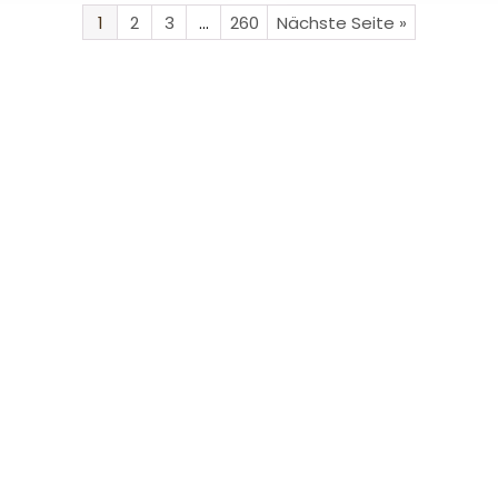
1
2
3
…
260
Nächste Seite »