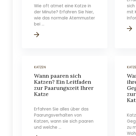
Wie oft atmet eine Katze in
sich
der Minute? Erfahren Sie hier,
mit 
wie das normale Atemmuster
Info
bei ...
KATZEN
KATZ
Wann paaren sich
War
Katzen? Ein Leitfaden
ihr
zur Paarungszeit Ihrer
Geg
Katze
zur
Ka
Erfahren Sie alles über das
Paarungsverhalten von
Katz
Katzen, wann sie sich paaren
Gege
und welche ...
zu m
Wohl