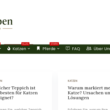
KLUG
STARK
Katzen
Pferde
FAQ
Über Un
EN
KATZEN
cher Teppich ist
Warum markiert me
besten für Katzen
Katze? Ursachen u
ignet?
Lösungen
hren Sie, welcher Teppich
Erfahren Sie, warum Ihre