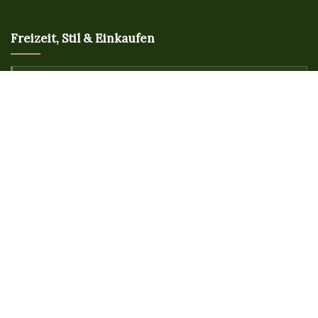
Freizeit, Stil & Einkaufen
Wrist Chronicles
Everyday Golf Life
Chuck Furuya Uncorked
Luggage Lab
Loft Thirteen
Savage Hearts
Gen Buy