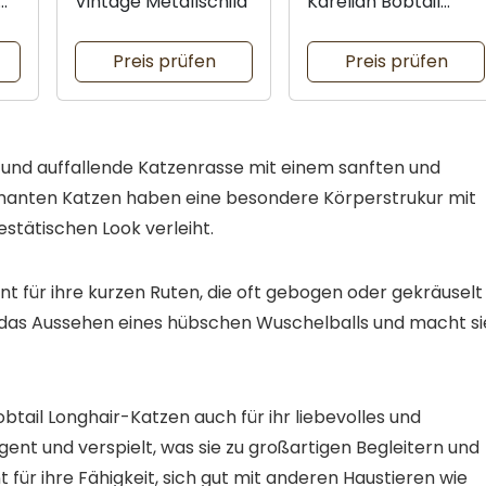
Vintage Metallschild
Karelian Bobtail
Wandschild
Preis prüfen
Preis prüfen
ge und auffallende Katzenrasse mit einem sanften und
manten Katzen haben eine besondere Körperstrukur mit
estätischen Look verleiht.
nt für ihre kurzen Ruten, die oft gebogen oder gekräuselt
en das Aussehen eines hübschen Wuschelballs und macht si
tail Longhair-Katzen auch für ihr liebevolles und
igent und verspielt, was sie zu großartigen Begleitern und
 für ihre Fähigkeit, sich gut mit anderen Haustieren wie