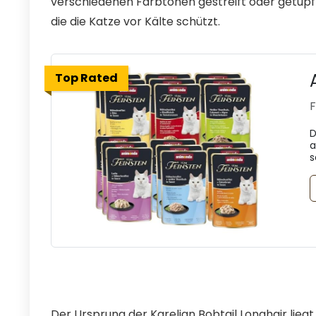
verschiedenen Farbtönen gestreift oder getupft. 
die die Katze vor Kälte schützt.
Top Rated
F
D
a
s
Der Ursprung der Karelian Bobtail Longhair liegt