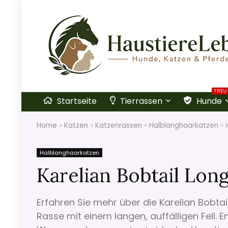
TREU
Startseite
Tierrassen
Hunde
Home
»
Katzen
»
Katzenrassen
»
Halblanghaarkatzen
»
Halblanghaarkatzen
Karelian Bobtail Lon
Erfahren Sie mehr über die Karelian Bobtai
Rasse mit einem langen, auffälligen Fell. E