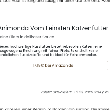
Das Haar ist lang und seidig, mit einer dichten Unterwoll
Animonda Vom Feinsten Katzenfutter
eine Filets in delikater Sauce
ieses hochwertige Nassfutter bietet liebevollen Katzen eine
usgewogene Ernährung mit feinen Filets. Es enthält keine
chädlichen Zusatzstoffe und ist ideal für Feinschmecker.
17,19€ bei Amazon.de
Zuletzt aktualisiert:
Juli 23, 2026 3:04 p.m.
 in Karelien, einer Region im Norden von Europa. Die Rasse