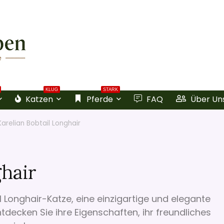
KLUG
STARK
Katzen
Pferde
FAQ
Über Un
Karelian Bobtail Longhair
ghair
l Longhair-Katze, eine einzigartige und elegante
ntdecken Sie ihre Eigenschaften, ihr freundliches