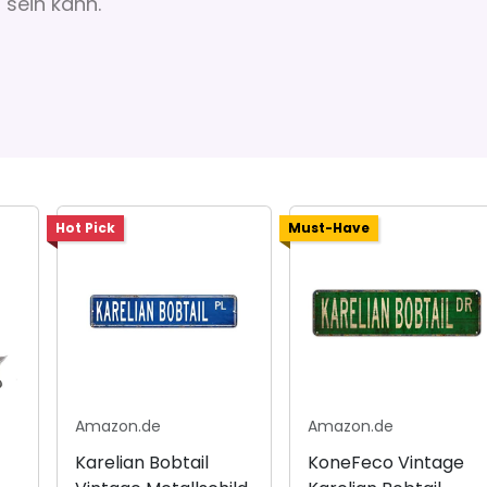
 sein kann.
Hot Pick
Must-Have
Amazon.de
Amazon.de
Karelian Bobtail
KoneFeco Vintage