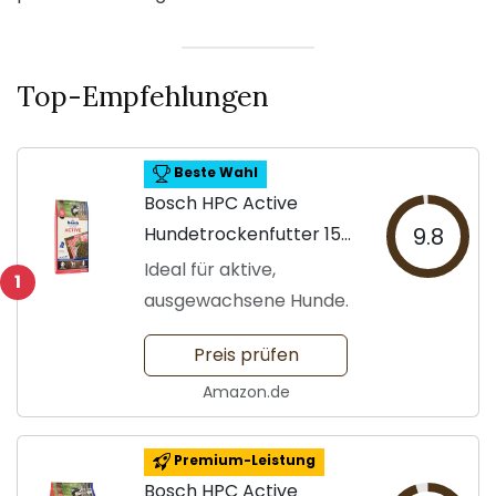
Top-Empfehlungen
Beste Wahl
Bosch HPC Active
Hundetrockenfutter 15
9.8
kg
Ideal für aktive,
1
ausgewachsene Hunde.
Preis prüfen
Amazon.de
Premium-Leistung
Bosch HPC Active