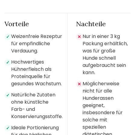
Vorteile
Nachteile
Weizenfreie Rezeptur
Nur in einer 3 kg
✓
✕
für empfindliche
Packung erhältlich,
Verdauung.
was für große
Hunde schnell
Hochwertiges
✓
aufgebraucht sein
Hühnerfleisch als
kann.
Proteinquelle für
gesundes Wachstum.
Möglicherweise
✕
nicht für alle
Natürliche Zutaten
✓
Hunderassen
ohne künstliche
geeignet,
Farb- und
insbesondere für
Konservierungsstoffe.
solche mit
speziellen
Ideale Portionierung
✓
diätetischen
für den täglichen