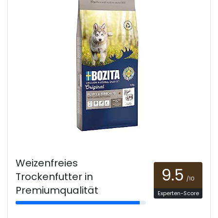
Weizenfreies
9.5
Trockenfutter in
/10
Premiumqualität
Experten-Score