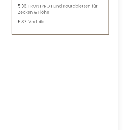
FRONTPRO Hund Kautabletten für
Zecken & Flöhe
Vorteile
Nachteile
Überblick
Wichtige Merkmale der FRONTPRO
Kautabletten
Praktische Hinweise
Praxiseindruck
Petsly® Floh- und Zeckenschutz für
Haustiere
Vorteile
Nachteile
Überblick
Wichtige Eigenschaften des Petsly