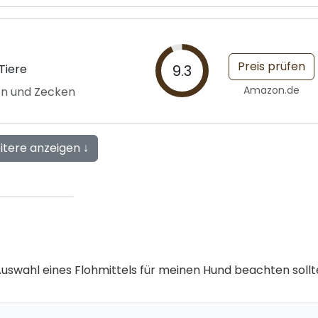
Preis prüfen
Tiere
9.3
Amazon.de
hen und Zecken
itere anzeigen ↓
r Auswahl eines Flohmittels für meinen Hund beachten sollt