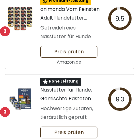
Premium-Leistung
animonda Vom Feinsten
Adult Hundefutter
9.5
22x150g
Getreidefreies
2
Nassfutter für Hunde
Preis prüfen
Amazon.de
Hohe Leistung
Nassfutter für Hunde,
Gemischte Pasteten
9.3
Hochwertige Zutaten,
3
tierärztlich geprüft
Preis prüfen