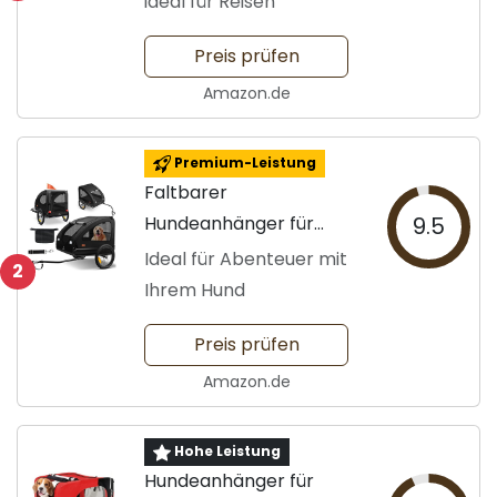
ideal für Reisen
Preis prüfen
Amazon.de
Premium-Leistung
Faltbarer
Hundeanhänger für
9.5
Fahrräder
Ideal für Abenteuer mit
2
Ihrem Hund
Preis prüfen
Amazon.de
Hohe Leistung
Hundeanhänger für