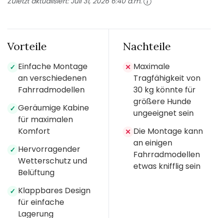
Zuletzt aktualisiert:
Juli 31, 2026 6:40 a.m.
Vorteile
Nachteile
Einfache Montage
Maximale
✓
✕
an verschiedenen
Tragfähigkeit von
Fahrradmodellen
30 kg könnte für
größere Hunde
Geräumige Kabine
✓
ungeeignet sein
für maximalen
Komfort
Die Montage kann
✕
an einigen
Hervorragender
✓
Fahrradmodellen
Wetterschutz und
etwas knifflig sein
Belüftung
Klappbares Design
✓
für einfache
Lagerung