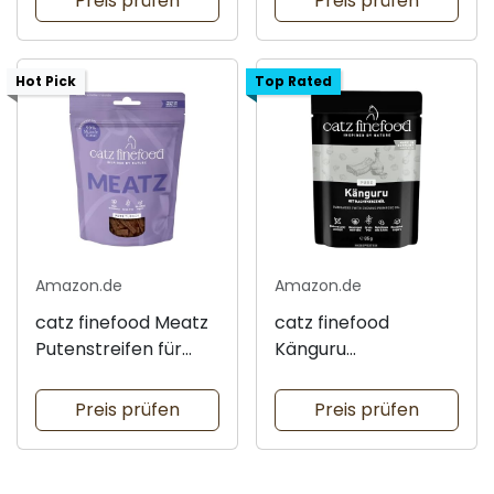
Preis prüfen
Preis prüfen
Hot Pick
Top Rated
Amazon.de
Amazon.de
catz finefood Meatz
catz finefood
Putenstreifen für
Känguru
Katzen
Monoprotein
Preis prüfen
Preis prüfen