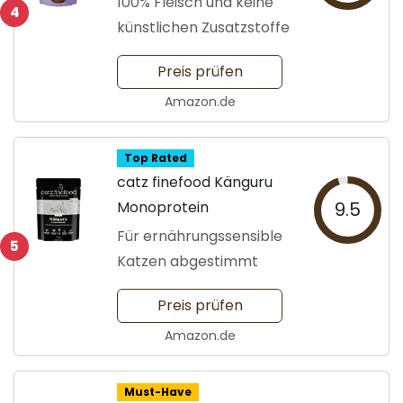
100% Fleisch und keine
4
künstlichen Zusatzstoffe
Preis prüfen
Amazon.de
Top Rated
catz finefood Känguru
Monoprotein
9.5
Für ernährungssensible
5
Katzen abgestimmt
Preis prüfen
Amazon.de
Must-Have