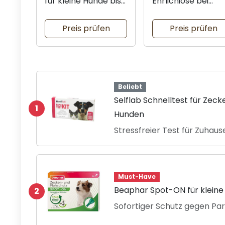
für kleine Hunde bis
Ehrlichiose bei
15 kg
Hunden
Preis prüfen
Preis prüfen
Beliebt
Selflab Schnelltest für Zec
1
Hunden
Stressfreier Test für Zuhaus
Must-Have
Beaphar Spot-ON für kleine 
2
Sofortiger Schutz gegen Par