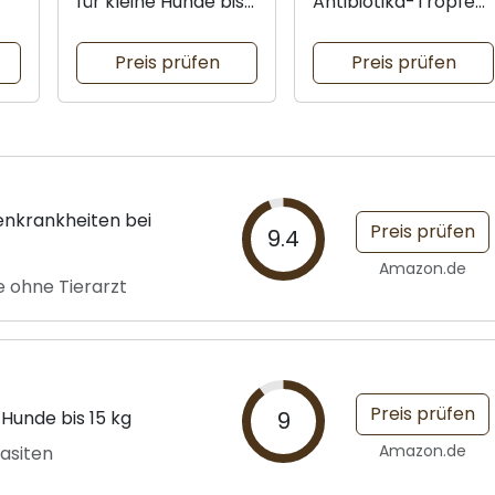
für kleine Hunde bis
Antibiotika-Tropfen
8 kg
für Hunde
Preis prüfen
Preis prüfen
kenkrankheiten bei
Preis prüfen
9.4
Amazon.de
e ohne Tierarzt
Preis prüfen
Hunde bis 15 kg
9
Amazon.de
asiten