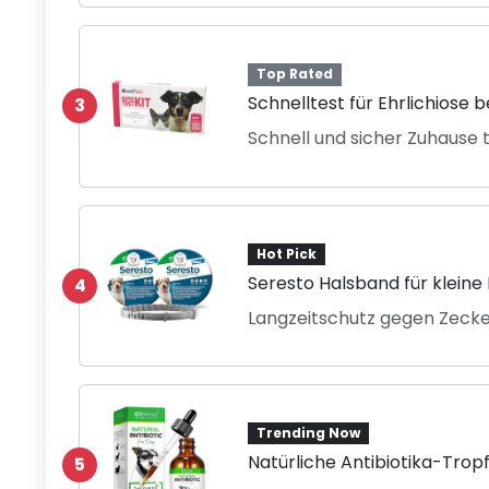
Top Rated
Schnelltest für Ehrlichiose 
3
Schnell und sicher Zuhause 
Hot Pick
Seresto Halsband für kleine
4
Langzeitschutz gegen Zecke
Trending Now
Natürliche Antibiotika-Trop
5