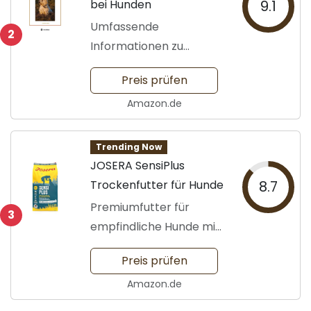
bei Hunden
9.1
Umfassende
2
Informationen zu
Symptomen und
Preis prüfen
Therapien
Amazon.de
Trending Now
JOSERA SensiPlus
Trockenfutter für Hunde
8.7
Premiumfutter für
3
empfindliche Hunde mit
Ente
Preis prüfen
Amazon.de