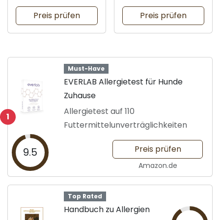
Hunde
Preis prüfen
Preis prüfen
Must-Have
EVERLAB Allergietest für Hunde
Zuhause
Allergietest auf 110
1
Futtermittelunverträglichkeiten
Preis prüfen
9.5
Amazon.de
Top Rated
Handbuch zu Allergien