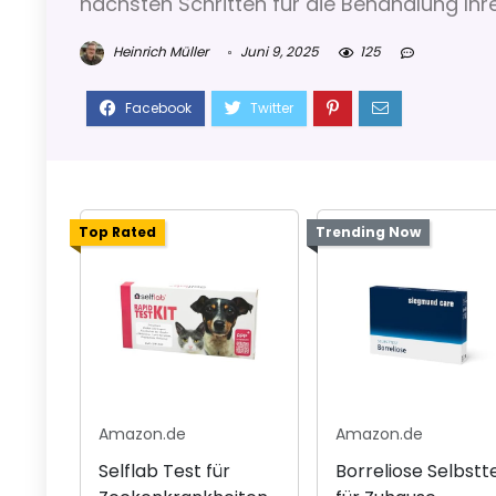
nächsten Schritten für die Behandlung Ihr
Heinrich Müller
Juni 9, 2025
125
Top Rated
Trending Now
Amazon.de
Amazon.de
Selflab Test für
Borreliose Selbstt