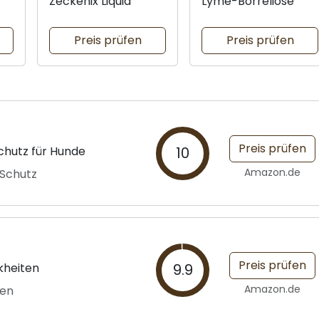
Zeckenix Liquid
Lyme-Borreliose
Preis prüfen
Preis prüfen
Preis prüfen
chutz für Hunde
10
Amazon.de
 Schutz
Preis prüfen
kheiten
9.9
Amazon.de
ren