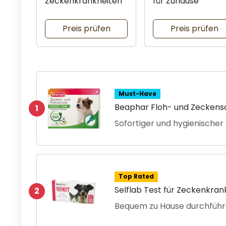
Zeckenkrankheiten
für Zuhause
Preis prüfen
Preis prüfen
Must-Have
Beaphar Floh- und Zeckens
1
Sofortiger und hygienischer
Top Rated
Selflab Test für Zeckenkran
2
Bequem zu Hause durchfüh