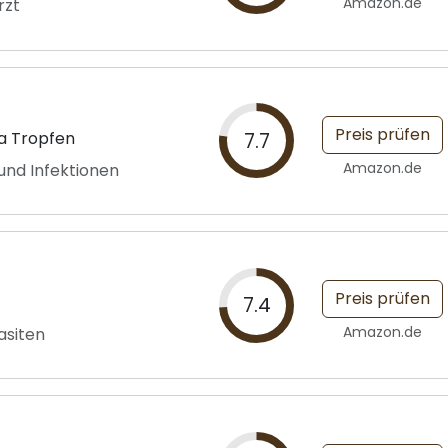
Amazon.de
rzt
Preis prüfen
ka Tropfen
7.7
Amazon.de
 und Infektionen
Preis prüfen
7.4
Amazon.de
asiten