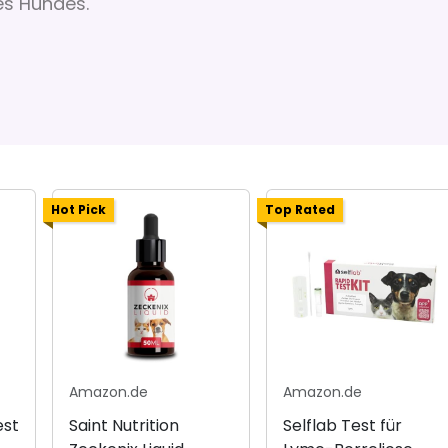
es Hundes.
Hot Pick
Top Rated
Amazon.de
Amazon.de
est
Saint Nutrition
Selflab Test für