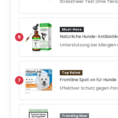
Stressfreier Test ohne Tiera
Must-Have
Natürliche Hunde-Antibioti
6
Unterstützung bei Allergien
Top Rated
Frontline Spot on für Hunde
7
Effektiver Schutz gegen Par
Trending Now