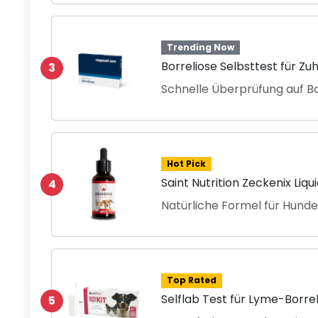
Trending Now
Borreliose Selbsttest für Zu
3
Schnelle Überprüfung auf Bo
Hot Pick
Saint Nutrition Zeckenix Liqu
4
Natürliche Formel für Hund
Top Rated
Selflab Test für Lyme-Borre
5