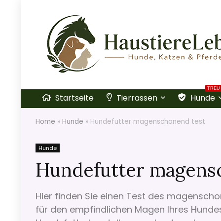
TREU
Startseite
Tierrassen
Hunde
Home
»
Hunde
»
Hundefutter magenschonend test
Hunde
Hundefutter magens
Hier finden Sie einen Test des magenschon
für den empfindlichen Magen Ihres Hunde