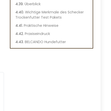
Überblick
Wichtige Merkmale des Schecker
Trockenfutter Test Pakets
Praktische Hinweise
Praxiseindruck
BELCANDO Hundefutter
Kennenlernpaket für Kleine
Vorteile
Nachteile
Überblick
Wichtige Merkmale des BELCANDO
Hundefutters
Praktische Hinweise
Praxiseindruck
by Amazon Hundefutter für kleine