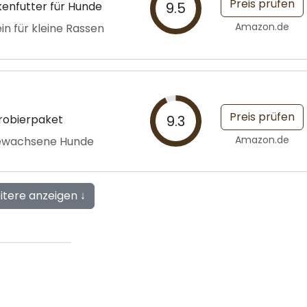
Preis prüfen
kenfutter für Hunde
9.5
Amazon.de
n für kleine Rassen
Preis prüfen
robierpaket
9.3
Amazon.de
ewachsene Hunde
itere anzeigen ↓