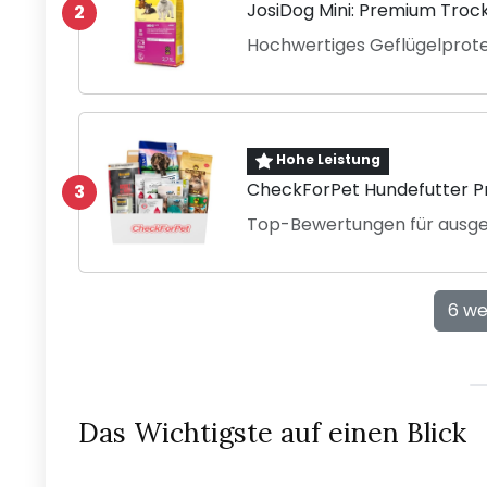
JosiDog Mini: Premium Troc
2
Hochwertiges Geflügelprotei
Hohe Leistung
CheckForPet Hundefutter P
3
Top-Bewertungen für ausg
6 we
Das Wichtigste auf einen Blick