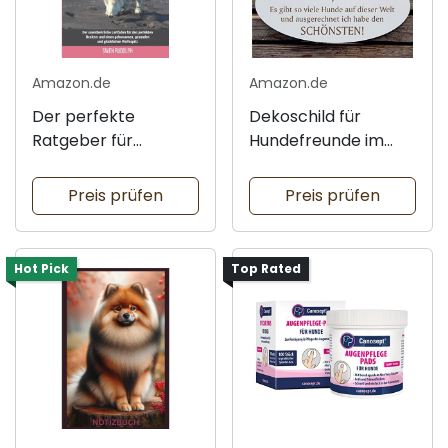
Amazon.de
Amazon.de
Der perfekte
Dekoschild für
Ratgeber für
Hundefreunde im
Wolfsspitz-Besitzer
Vintage-Stil
Preis prüfen
Preis prüfen
Hot Pick
Top Rated