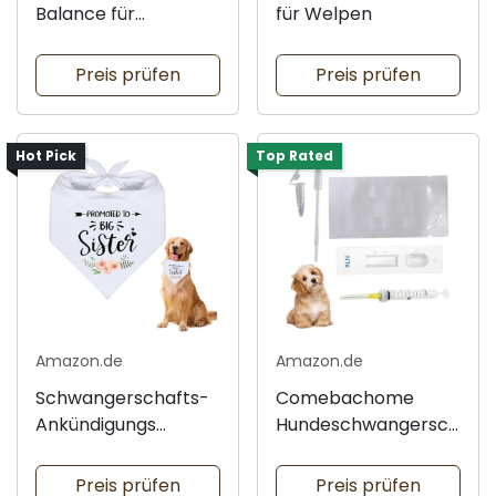
Balance für
für Welpen
Hündinnen
Preis prüfen
Preis prüfen
Hot Pick
Top Rated
Amazon.de
Amazon.de
Schwangerschafts-
Comebachome
Ankündigungs
Hundeschwangersch
Hundebandana
aftstest Kit
Preis prüfen
Preis prüfen