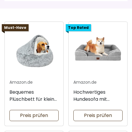
Must-Have
Top Rated
Amazon.de
Amazon.de
Bequemes
Hochwertiges
Plüschbett für kleine
Hundesofa mit
Hunde
hohem Rand
Preis prüfen
Preis prüfen