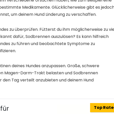
n verschiedene Ursachen haben, wie zum Beispiel eine
bestimmte Medikamente. Glücklicherweise gibt es jedoc
annst, um deinem Hund Linderung zu verschaffen.
Hundes zu überprüfen. Fütterst du ihm möglicherweise zu vie
kannt dafür, Sodbrennen auszulösen? Es kann hilfreich
 Hundes zu führen und beobachtete Symptome zu
fizieren.
outinen deines Hundes anzupassen. Große, schwere
 den Magen-Darm-Trakt belasten und Sodbrennen
er den Tag verteilt anzubieten und deinem Hund
für
Top Rat