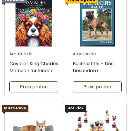
Amazon.de
Amazon.de
Cavalier King Charles
Bullmastiffs – Das
Malbuch für Kinder
besondere
Hundebuch
Preis prüfen
Preis prüfen
Must-Have
Hot Pick