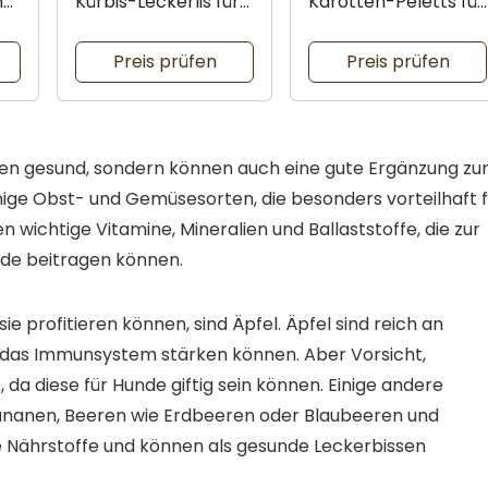
ng
Kürbis-Leckerlis für
Karotten-Peletts für
Hunde
Hunde
Preis prüfen
Preis prüfen
en gesund, sondern können auch eine gute Ergänzung zu
nige Obst- und Gemüsesorten, die besonders vorteilhaft f
n wichtige Vitamine, Mineralien und Ballaststoffe, die zur
de beitragen können.
 profitieren können, sind Äpfel. Äpfel sind reich an
ie das Immunsystem stärken können. Aber Vorsicht,
a diese für Hunde giftig sein können. Einige andere
Bananen, Beeren wie Erdbeeren oder Blaubeeren und
e Nährstoffe und können als gesunde Leckerbissen