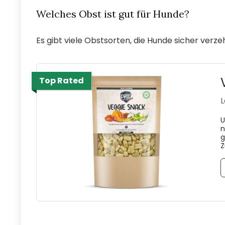
Welches Obst ist gut für Hunde?
Es gibt viele Obstsorten, die Hunde sicher verzeh
Top Rated
L
U
n
g
Z