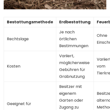
Bestattungsmethode
Erdbestattung
Feuer
Je nach
Ohne
Rechtslage
örtlichen
Einsch
Bestimmungen
Variiert,
Variie
möglicherweise
Kosten
vom
Gebühren für
Tierkr
Grabnutzung
Besitzer mit
eigenem
Besitze
Garten oder
altern
Geeignet für
Zugang zu
Metho