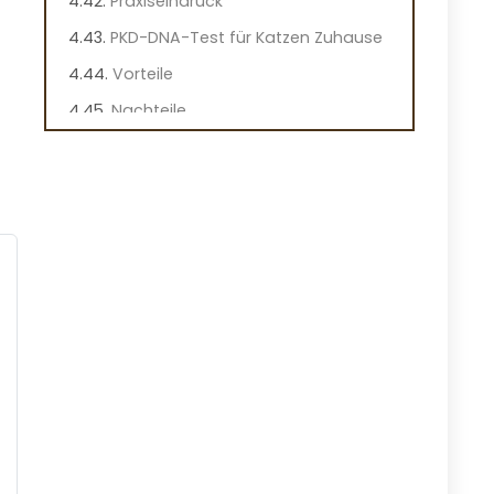
Praxiseindruck
PKD-DNA-Test für Katzen Zuhause
Vorteile
Nachteile
Überblick
Wichtige Merkmale des AffinityDNA
PKD-DNA-Tests
Praktische Hinweise
Praxiseindruck
PEZZ Verdauungstest für Katzen
Vorteile
Nachteile
Überblick
Wichtige Merkmale des PEZZ
Verdauungstests