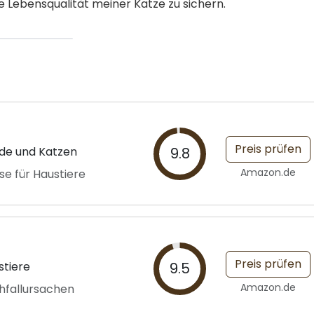
e Lebensqualität meiner Katze zu sichern.
Preis prüfen
nde und Katzen
9.8
Amazon.de
se für Haustiere
Preis prüfen
stiere
9.5
Amazon.de
hfallursachen