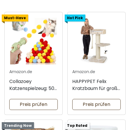
Must-Have
Hot Pick
Amazon.de
Amazon.de
Collazoey
HAPPYPET Felix
Katzenspielzeug: 50
Kratzbaum für große
Bälle und Pistole
Katzen
Preis prüfen
Preis prüfen
Trending Now
Top Rated