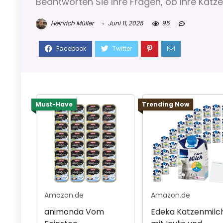
Beantworten Sie Ihre Fragen, ob Ihre Katze 
Heinrich Müller
Juni 11, 2025
95
Must-Have
Trending Now
Amazon.de
Amazon.de
animonda Vom
Edeka Katzenmilc