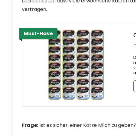
Das bedeutet, dass viele erwachsene Katzen La
vertragen.
Must-Have
D
D
m
v
a
Frage:
Ist es sicher, einer Katze Milch zu geben