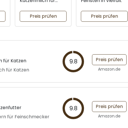
Katzenmilch für
Feinsten in Vielfalt
heranwachsende
Katzen
Preis prüfen
Preis prüfen
Preis prüfen
 für Katzen
9.8
Amazon.de
ch für Katzen
Preis prüfen
zenfutter
9.8
Amazon.de
kern für Feinschmecker