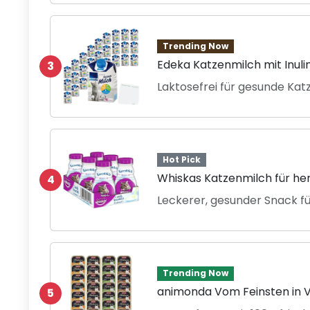
Trending Now
Edeka Katzenmilch mit Inuli
3
Laktosefrei für gesunde Kat
Hot Pick
Whiskas Katzenmilch für h
4
Leckerer, gesunder Snack f
Trending Now
animonda Vom Feinsten in Vi
5