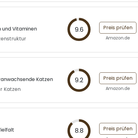
Preis prüfen
n und Vitaminen
9.6
Amazon.de
zenstruktur
Preis prüfen
eranwachsende Katzen
9.2
Amazon.de
ür Katzen
Preis prüfen
elfalt
8.8