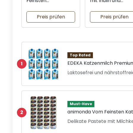
Feinsten
mit Inulin und
Katzenfutter
Vitaminen
Preis prüfen
Preis prüfen
Top Rated
EDEKA Katzenmilch Premium
1
Laktosefrei und nährstoffrei
Must-Have
animonda Vom Feinsten Kat
2
Delikate Pastete mit Milch