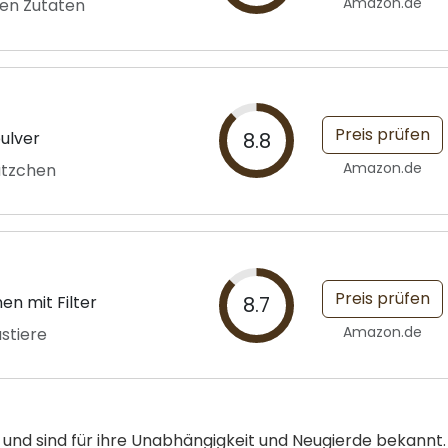
Amazon.de
hen Zutaten
Preis prüfen
ulver
8.8
Amazon.de
Kätzchen
Preis prüfen
n mit Filter
8.7
Amazon.de
ustiere
und sind für ihre Unabhängigkeit und Neugierde bekannt.