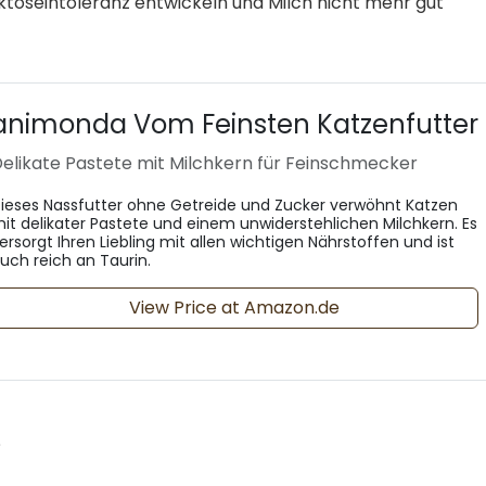
ktoseintoleranz entwickeln und Milch nicht mehr gut
animonda Vom Feinsten Katzenfutter
elikate Pastete mit Milchkern für Feinschmecker
ieses Nassfutter ohne Getreide und Zucker verwöhnt Katzen
it delikater Pastete und einem unwiderstehlichen Milchkern. Es
ersorgt Ihren Liebling mit allen wichtigen Nährstoffen und ist
uch reich an Taurin.
View Price at Amazon.de
?