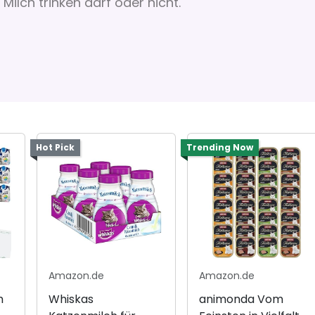
Milch trinken darf oder nicht.
Hot Pick
Trending Now
Amazon.de
Amazon.de
h
Whiskas
animonda Vom