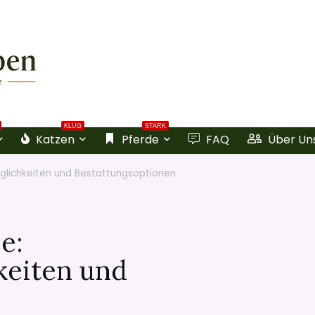
KLUG
STARK
Katzen
Pferde
FAQ
Über Un
glichkeiten und Bestattungsoptionen
e:
keiten und