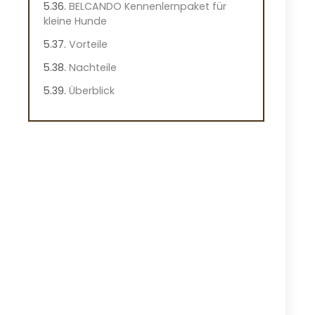
BELCANDO Kennenlernpaket für
kleine Hunde
Vorteile
Nachteile
Überblick
Wichtige Merkmale für das
BELCANDO Hundefutter
Praktische Hinweise
Praxiseindruck
Hypoallergenes Trockenfutter
Testpaket für Hunde
Vorteile
Nachteile
Überblick
Wichtige Eigenschaften des