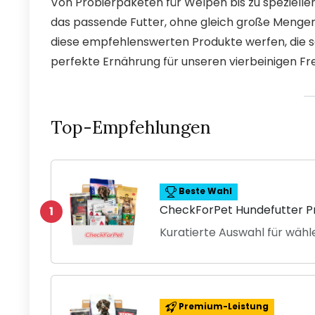
Von Probierpaketen für Welpen bis zu speziellen
das passende Futter, ohne gleich große Mengen
diese empfehlenswerten Produkte werfen, die sow
perfekte Ernährung für unseren vierbeinigen Fre
Top-Empfehlungen
Beste Wahl
CheckForPet Hundefutter P
1
Kuratierte Auswahl für wäh
Premium-Leistung