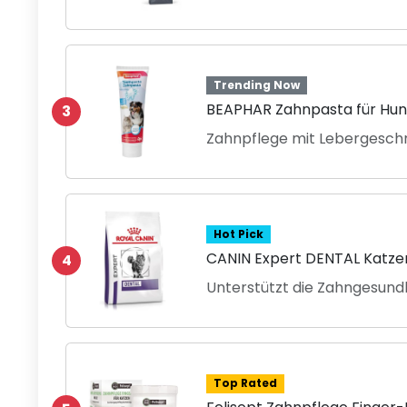
Trending Now
BEAPHAR Zahnpasta für Hun
3
Zahnpflege mit Lebergesc
Hot Pick
CANIN Expert DENTAL Katz
4
Unterstützt die Zahngesund
Top Rated