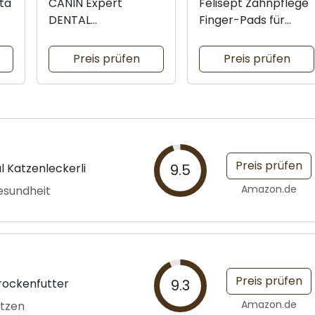
ta
CANIN Expert
Felisept Zahnpflege
DENTAL
Finger-Pads für
Katzennahrung
Katzen
Preis prüfen
Preis prüfen
Preis prüfen
 Katzenleckerli
9.5
Amazon.de
esundheit
Preis prüfen
rockenfutter
9.3
Amazon.de
atzen