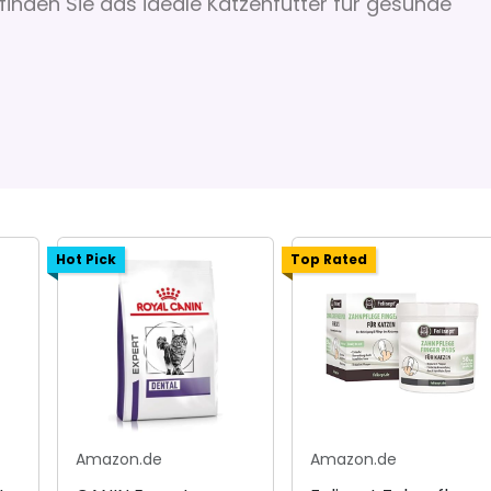
inden Sie das ideale Katzenfutter für gesunde
Hot Pick
Top Rated
Amazon.de
Amazon.de