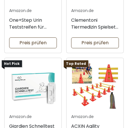
Amazon.de
Amazon.de
One+Step Urin
Clementoni
Teststreifen für
Tiermedizin Spielset
Haustiere
für Kinder
Preis prüfen
Preis prüfen
Hot Pick
Top Rated
Amazon.de
Amazon.de
Giardien Schnelltest
ACXIN Agility