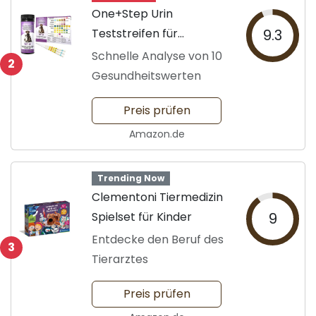
One+Step Urin
Teststreifen für
9.3
Haustiere
Schnelle Analyse von 10
2
Gesundheitswerten
Preis prüfen
Amazon.de
Trending Now
Clementoni Tiermedizin
Spielset für Kinder
9
Entdecke den Beruf des
3
Tierarztes
Preis prüfen