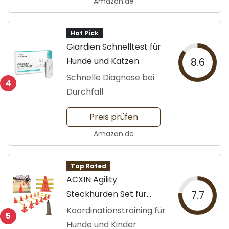
Amazon.de
Hot Pick
Giardien Schnelltest für
Hunde und Katzen
8.6
Schnelle Diagnose bei
4
Durchfall
Preis prüfen
Amazon.de
Top Rated
ACXIN Agility
Steckhürden Set für
7.7
Sport
Koordinationstraining für
5
Hunde und Kinder