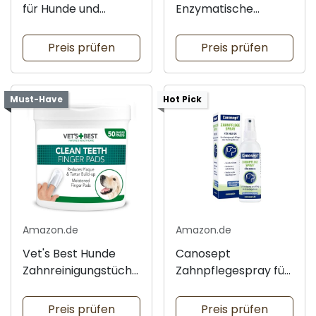
für Hunde und
Enzymatische
Katzen 100g
Zahnpasta 70.9g
Preis prüfen
Preis prüfen
Must-Have
Hot Pick
Amazon.de
Amazon.de
Vet's Best Hunde
Canosept
Zahnreinigungstüche
Zahnpflegespray für
r 50 Stück
Hunde 100ml
Preis prüfen
Preis prüfen