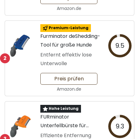
Amazon.de
Premium-Leistung
Furminator deShedding-
Tool für große Hunde
9.5
Entfernt effektiv lose
2
Unterwolle
Preis prüfen
Amazon.de
Hohe Leistung
FURminator
Unterfellbürste für
9.3
Hunde Größe M
Effiziente Entfernung
3