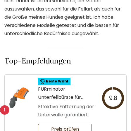
sein. Daher ist es entscheidend, ein Modell
auszuwählen, das sowohl für die Fellart als auch für
die Größe meines Hundes geeignet ist. Ich habe
verschiedene Modelle getestet und die besten für
unterschiedliche Bedürfnisse ausgewählt.
Top-Empfehlungen
Beste Wahl
FURminator
Unterfellbürste für
9.8
Hunde Größe M
Effektive Entfernung der
1
Unterwolle garantiert
Preis prüfen