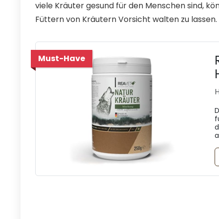
viele Kräuter gesund für den Menschen sind, kön
Füttern von Kräutern Vorsicht walten zu lassen.
Must-Have
H
D
f
d
a