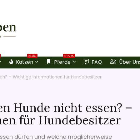
KLUG
STARK
Katzen
Pferde
FAQ
Über Un
en? – Wichtige Informationen für Hundebesitzer
en Hunde nicht essen? –
nen für Hundebesitzer
 essen dürfen und welche möglicherweise