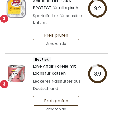
Animonda INTEGRA
PROTECT für allergische
9.2
Katzen
Spezialfutter für sensible
2
Katzen
Preis prüfen
Amazon.de
Hot Pick
Love Affair Forelle mit
Lachs für Katzen
8.9
Leckeres Nassfutter aus
3
Deutschland
Preis prüfen
Amazon.de