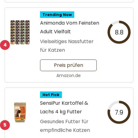
Trending Now
Animonda Vom Feinsten
Adult Vielfalt
8.8
Vielseitiges Nassfutter
4
für Katzen
Preis prüfen
Amazon.de
Hot Pick
SensiPur Kartoffel &
Lachs 4 kg Futter
7.9
Gesundes Futter für
5
empfindliche Katzen