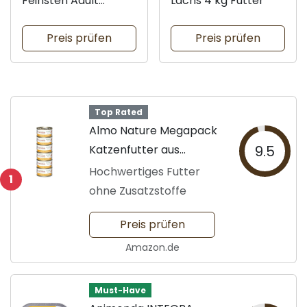
Feinsten Adult
Lachs 4 kg Futter
Vielfalt
Preis prüfen
Preis prüfen
Top Rated
Almo Nature Megapack
Katzenfutter aus
9.5
Hühnerbrust
Hochwertiges Futter
1
ohne Zusatzstoffe
Preis prüfen
Amazon.de
Must-Have