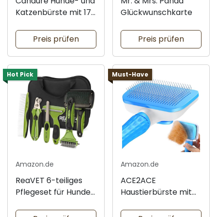
Candure Hunde- und
Mr. & Mrs. Panda
Katzenbürste mit 17
Glückwunschkarte
+ 9 Zähnen
Preis prüfen
Preis prüfen
Hot Pick
Must-Have
Amazon.de
Amazon.de
ReaVET 6-teiliges
ACE2ACE
Pflegeset für Hunde
Haustierbürste mit
und Katzen
einfachem
Reinigungssystem