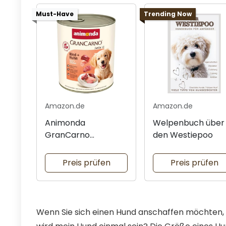
Must-Have
Trending Now
Amazon.de
Amazon.de
Animonda
Welpenbuch über
GranCarno
den Westiepoo
Nassfutter für
Welpen
Preis prüfen
Preis prüfen
Wenn Sie sich einen Hund anschaffen möchten, is