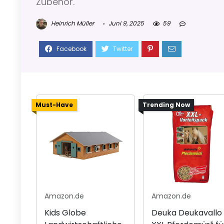
Zubehör.
Heinrich Müller
Juni 9, 2025
59
Must-Have
Trending Now
Amazon.de
Amazon.de
Kids Globe
Deuka Deukavallo