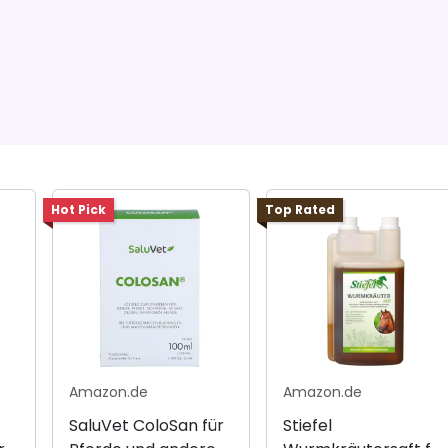
Hot Pick
Top Rated
Amazon.de
Amazon.de
SaluVet ColoSan für
Stiefel