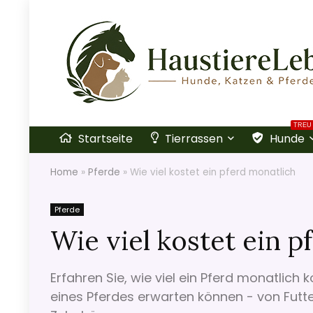
TREU
Startseite
Tierrassen
Hunde
Home
»
Pferde
»
Wie viel kostet ein pferd monatlich
Pferde
Wie viel kostet ein p
Erfahren Sie, wie viel ein Pferd monatlich
eines Pferdes erwarten können - von Futter