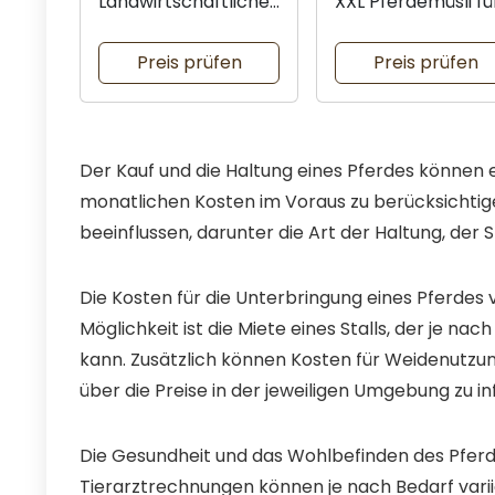
Landwirtschaftlicher
XXL Pferdemüsli fü
Pferdestall mit
optimale Ernähru
Zubehör
Preis prüfen
Preis prüfen
Der Kauf und die Haltung eines Pferdes können ei
monatlichen Kosten im Voraus zu berücksichtige
beeinflussen, darunter die Art der Haltung, der S
Die Kosten für die Unterbringung eines Pferdes v
Möglichkeit ist die Miete eines Stalls, der je na
kann. Zusätzlich können Kosten für Weidenutzung
über die Preise in der jeweiligen Umgebung zu i
Die Gesundheit und das Wohlbefinden des Pfer
Tierarztrechnungen können je nach Bedarf vari