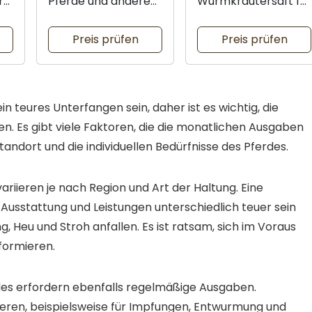
r
Pferde und andere
Wurmkräutersaft für
ng
Tiere
gesunde Pferde
Preis prüfen
Preis prüfen
n teures Unterfangen sein, daher ist es wichtig, die
n. Es gibt viele Faktoren, die die monatlichen Ausgaben
tandort und die individuellen Bedürfnisse des Pferdes.
ariieren je nach Region und Art der Haltung. Eine
ch Ausstattung und Leistungen unterschiedlich teuer sein
, Heu und Stroh anfallen. Es ist ratsam, sich im Voraus
nformieren.
des erfordern ebenfalls regelmäßige Ausgaben.
ieren, beispielsweise für Impfungen, Entwurmung und