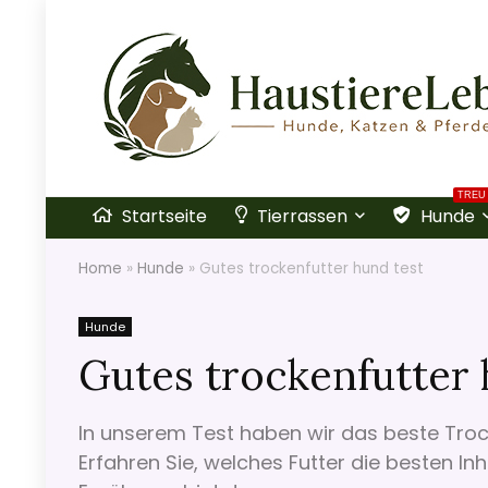
TREU
Startseite
Tierrassen
Hunde
Home
»
Hunde
»
Gutes trockenfutter hund test
Hunde
Gutes trockenfutter 
In unserem Test haben wir das beste Troc
Erfahren Sie, welches Futter die besten In