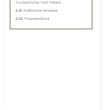
Trockenfutter Test Pakets
Praktische Hinweise
Praxiseindruck
BELCANDO Kennenlernpaket für
große Hunde
Vorteile
Nachteile
Überblick
Wichtige Merkmale dieses
Hundefutters
Praktische Hinweise
Praxiseindruck
JosiDog Economy Trockenfutter für
Hunde
Vorteile