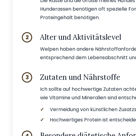
Die Rasse und die Größe meines Hundes 
Hunderassen benötigen oft spezielle F
Proteingehalt benötigen.
Alter und Aktivitätslevel
2
Welpen haben andere Nährstoffanforderun
entsprechend dem Lebensabschnitt und
Zutaten und Nährstoffe
3
Ich sollte auf hochwertige Zutaten acht
wie Vitamine und Mineralien sind entsch
✓
Vermeidung von künstlichen Zusatzs
✓
Hochwertiges Protein ist entscheide
Besondere diätetische Anfo
4