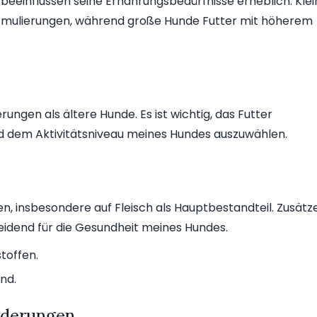
beeinflussen seine Ernährungsbedürfnisse erheblich. Klei
ormulierungen, während große Hunde Futter mit höherem
gen als ältere Hunde. Es ist wichtig, das Futter
 dem Aktivitätsniveau meines Hundes auszuwählen.
en, insbesondere auf Fleisch als Hauptbestandteil. Zusätz
eidend für die Gesundheit meines Hundes.
toffen.
nd.
rderungen