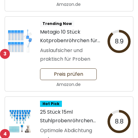
Amazon.de
Trending Now
Metagio 10 Stück
Kotprobenröhrchen für
8.9
Haustiere
Auslaufsicher und
3
praktisch für Proben
Preis prüfen
Amazon.de
Hot Pick
25 Stück 15ml
Stuhlprobenröhrchen
8.8
mit Löffel
Optimale Abdichtung
4