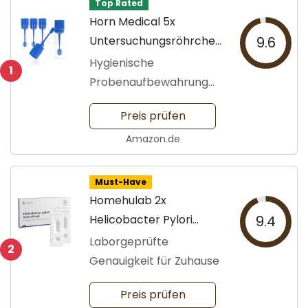
Top Rated
Horn Medical 5x
Untersuchungsröhrchen
9.6
für Stuhlproben
Hygienische
1
Probenaufbewahrung
für Vielfalt
Preis prüfen
Amazon.de
Must-Have
Homehulab 2x
Helicobacter Pylori
9.4
Schnelltest
Laborgeprüfte
2
Genauigkeit für Zuhause
Preis prüfen