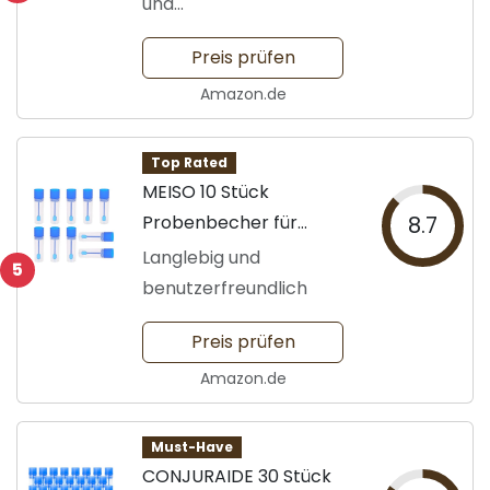
und
Benutzerfreundlichkeit
Preis prüfen
Amazon.de
Top Rated
MEISO 10 Stück
Probenbecher für
8.7
Stuhlproben
Langlebig und
5
benutzerfreundlich
Preis prüfen
Amazon.de
Must-Have
CONJURAIDE 30 Stück