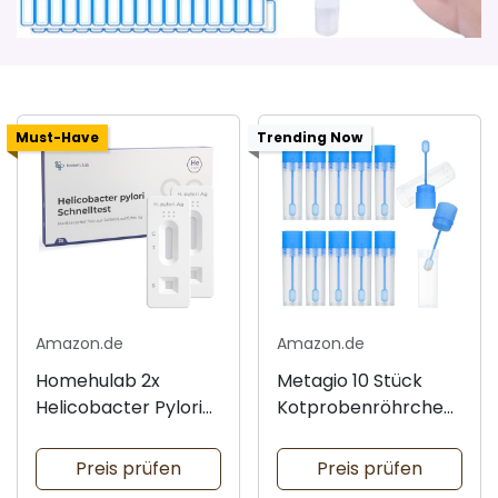
Must-Have
Trending Now
Amazon.de
Amazon.de
Homehulab 2x
Metagio 10 Stück
Helicobacter Pylori
Kotprobenröhrchen
Schnelltest
für Haustiere
Preis prüfen
Preis prüfen