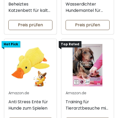
Beheiztes
Wasserdichter
Katzenbett für kalte
Hundemantel für
Nächte
kaltes Wetter
Preis prüfen
Preis prüfen
Hot Pick
Top Rated
Amazon.de
Amazon.de
Anti Stress Ente für
Training für
Hunde zum Spielen
Tierarztbesuche mit
Hunden