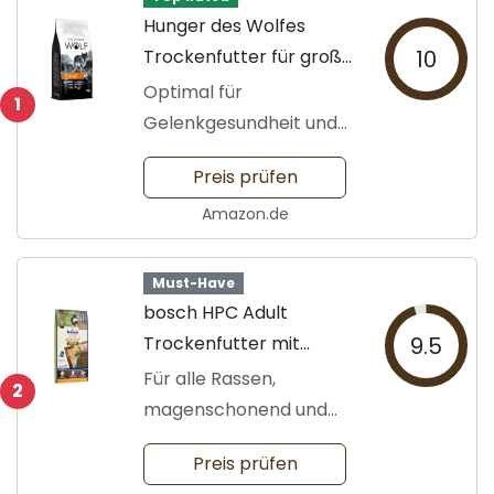
Hunger des Wolfes
Trockenfutter für große
10
Hunde
Optimal für
1
Gelenkgesundheit und
Haut
Preis prüfen
Amazon.de
Must-Have
bosch HPC Adult
Trockenfutter mit
9.5
Geflügel
Für alle Rassen,
2
magenschonend und
leicht
Preis prüfen