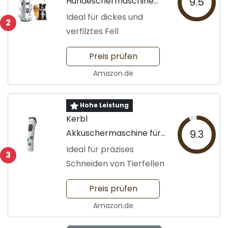
Hundeschermaschine
9.5
für dickes Fell
Ideal für dickes und
2
verfilztes Fell
Preis prüfen
Amazon.de
Hohe Leistung
Kerbl
Akkuschermaschine für
9.3
Tierhaare
Ideal für präzises
3
Schneiden von Tierfellen
Preis prüfen
Amazon.de