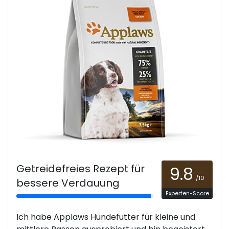
Getreidefreies Rezept für
9.8
/10
bessere Verdauung
Experten-Score
Ich habe Applaws Hundefutter für kleine und