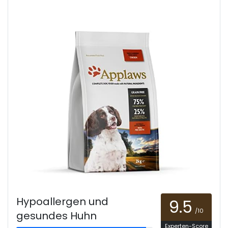
Hypoallergen und
9.5
/10
gesundes Huhn
Experten-Score