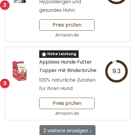
Premiumqualität
Hypoallergen und
2
gesundes Huhn
Preis prüfen
Amazon.de
Hohe Leistung
Applaws Hunde Futter
Topper mit Rinderbrühe
9.3
100% natürliche Zutaten
3
für Ihren Hund
Preis prüfen
Amazon.de
2 weitere anzeigen ↓