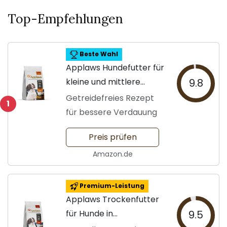
Top-Empfehlungen
Beste Wahl
Applaws Hundefutter für
kleine und mittlere
9.8
Rassen
Getreidefreies Rezept
1
für bessere Verdauung
Preis prüfen
Amazon.de
Premium-Leistung
Applaws Trockenfutter
für Hunde in
9.5