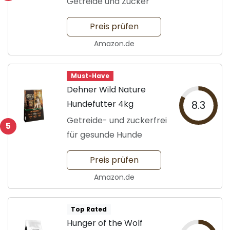
Getreide und Zucker
Preis prüfen
Amazon.de
Must-Have
Dehner Wild Nature
Hundefutter 4kg
8.3
Getreide- und zuckerfrei
5
für gesunde Hunde
Preis prüfen
Amazon.de
Top Rated
Hunger of the Wolf