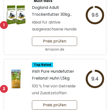
Must-Have
Dogland Adult
Trockenfutter 30kg
9.6
Kombi
Ideal für aktive
1
ausgewachsene Hunde
Preis prüfen
Amazon.de
Top Rated
Irish Pure Hundefutter
Freiland-Huhn 1,5kg
9.4
100 % frei von Getreide
2
und Zusatzstoffen
Preis prüfen