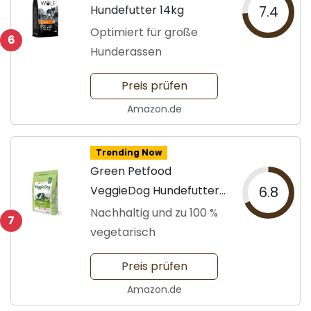
Hundefutter 14kg
7.4
Optimiert für große
6
Hunderassen
Preis prüfen
Amazon.de
Trending Now
Green Petfood
VeggieDog Hundefutter
6.8
10kg
Nachhaltig und zu 100 %
7
vegetarisch
Preis prüfen
Amazon.de