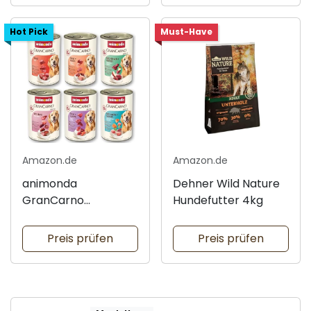
Hot Pick
Must-Have
Amazon.de
Amazon.de
animonda
Dehner Wild Nature
GranCarno
Hundefutter 4kg
Nassfutter 6x400g
Preis prüfen
Preis prüfen