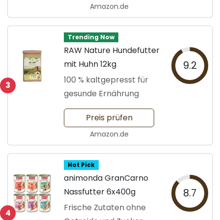
Amazon.de
Trending Now
RAW Nature Hundefutter
mit Huhn 12kg
9.2
100 % kaltgepresst für
3
gesunde Ernährung
Preis prüfen
Amazon.de
Hot Pick
animonda GranCarno
Nassfutter 6x400g
8.7
Frische Zutaten ohne
4